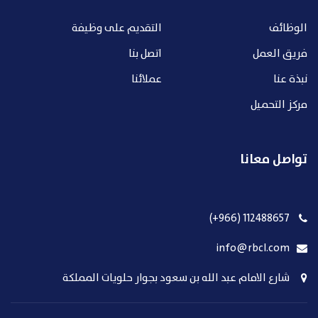
الوظائف
التقديم على وظيفة
فريق العمل
اتصل بنا
نبذة عنا
عملائنا
مركز التحميل
تواصل معانا
112488657 (966+)
info@rbcl.com
شارع الامام عبد الله بن سعود بجوار حلويات المملكة